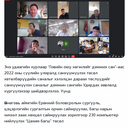
Энэ удаагийн хурлаар “Говийн оюу хөгжлийг дэмжих сан”-аас
2022 оны сүүлийн улиралд санхүүжүүлэх төсөл
хөтөлбөрүүдийн саналыг хэлэлцэн дараах төслүүдийг
санхүүжүүлэх саналыг дэмжин сангийн Удирдах зөвлөлд
хүргүүлэхээр шийдвэрлэлээ. Үүнд:
Өмнөговь аймгийн Ерөнхий боловсролын сургууль,
цэцэрлэгийн сургалтын орчин сайжруулах, багш нарын
хичээл заах нөхцөл сайжруулах зорилгоор 230 компьютер
нийлүүлэх “Цахим багш” төсөл