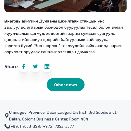
Өмнөговь аймгийн Дулааны цахилгаан станцын үнс
зайлуулах, агаарын бохирдол бууруулах төсөл болон аялал
жуулчлалын цэгүүд, хөдөөгийн зарим сумдын сургууль
цэцэрлэгийн ариун цэврийн байгууламж сайжруулах
зорилго бүхий “Эко жорлон” төслүүдийн хийх ажилд зарим
өөрчлөлт оруулах саналыг хэлэлцэн дэмжлээ.
Share
Other news
Umnugovi Province, Dalanzadgad District, 3rd Subdistrict,
Dalan, Golomt Business Center, Room 404
(+976) 7053-3578
(+976) 7053-3577