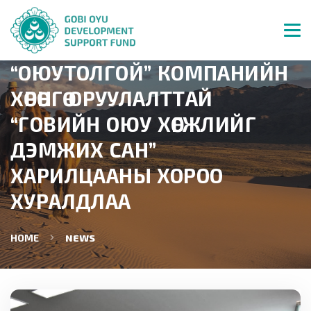
“ОЮУТОЛГОЙ” КОМПАНИЙН
ХӨРӨНГӨ ОРУУЛАЛТТАЙ
“ГОВИЙН ОЮУ ХӨГЖЛИЙГ
ДЭМЖИХ САН”
ХАРИЛЦААНЫ ХОРОО
ХУРАЛДЛАА
HOME
NEWS