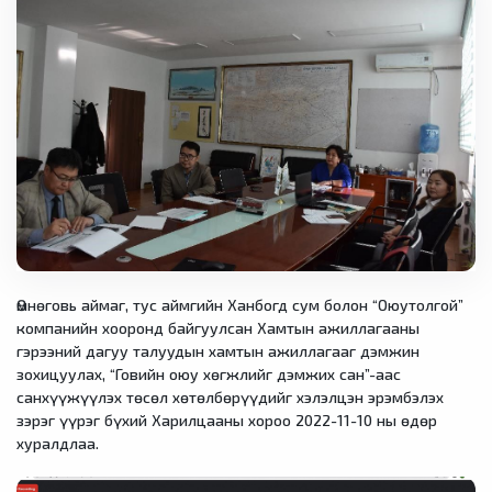
Өмнөговь аймаг, тус аймгийн Ханбогд сум болон “Оюутолгой”
компанийн хооронд байгуулсан Хамтын ажиллагааны
гэрээний дагуу талуудын хамтын ажиллагааг дэмжин
зохицуулах, “Говийн оюу хөгжлийг дэмжих сан”-аас
санхүүжүүлэх төсөл хөтөлбөрүүдийг хэлэлцэн эрэмбэлэх
зэрэг үүрэг бүхий Харилцааны хороо 2022-11-10 ны өдөр
хуралдлаа.