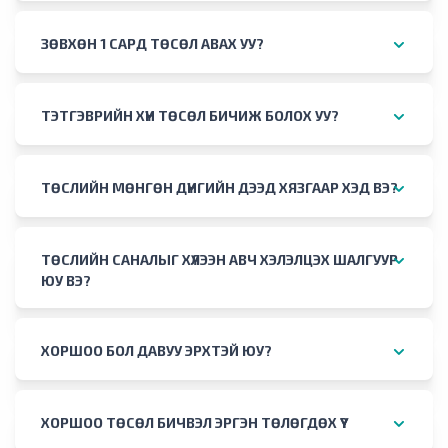
ЗӨВХӨН 1 САРД ТӨСӨЛ АВАХ УУ?
ТЭТГЭВРИЙН ХҮН ТӨСӨЛ БИЧИЖ БОЛОХ УУ?
ТӨСЛИЙН МӨНГӨН ДҮНГИЙН ДЭЭД ХЯЗГААР ХЭД ВЭ?
ТӨСЛИЙН САНАЛЫГ ХҮЛЭЭН АВЧ ХЭЛЭЛЦЭХ ШАЛГУУР
ЮУ ВЭ?
ХОРШОО БОЛ ДАВУУ ЭРХТЭЙ ЮУ?
ХОРШОО ТӨСӨЛ БИЧВЭЛ ЭРГЭН ТӨЛӨГДӨХ ҮҮ?