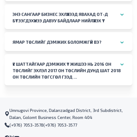
ЭНЭ САНГААР БИЗНЕС ЭХЛҮҮЛЭЭД ЯВАХАД ОТ-Д
БҮТЭЭГДЭХҮҮНЭЭ ДАВУУ БАЙДЛААР НИЙЛҮҮЛЭХ ҮҮ?
ЯМАР ТӨСЛИЙГ ДЭМЖИХ БОЛОМЖГҮЙ ВЭ?
ҮЕ ШАТТАЙГААР ДЭМЖИХ ҮҮ? ЖИШЭЭ НЬ 2016 ОН
ТӨСЛИЙГ ЭХЛЭЛ 2017 ОН ТӨСЛИЙН ДУНД ШАТ 2018
ОН ТӨСЛИЙН ТӨГСГӨЛ ГЭЭД ...
Umnugovi Province, Dalanzadgad District, 3rd Subdistrict,
Dalan, Golomt Business Center, Room 404
(+976) 7053-3578
(+976) 7053-3577