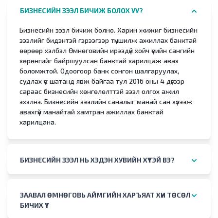
БИЗНЕСИЙН ЗЭЭЛ БИЧИЖ БОЛОХ УУ?
Бизнесийн зээл бичиж болно. Харин жижиг бизнесийн
зээлийг бидэнтэй гэрээгээр түншилж ажиллах банктай
өөрөөр хэлбэл Өмнөговийн ирээдүй хойч үеийн сангийн
хөрөнгийг байршуулсан банктай харилцаж авах
боломжтой. Одоогоор банк сонгон шалгаруулах,
судлах үе шатанд явж байгаа тул 2016 оны 4 дүгээр
сараас бизнесийн хөнгөлөлттэй зээл олгох ажил
эхэлнэ. Бизнесийн зээлийн саналыг манай сан хүлээж
авахгүй манайтай хамтран ажиллах банктай
харилцана.
БИЗНЕСИЙН ЗЭЭЛ НЬ ХЭДЭН ХУВИЙН ХҮҮТЭЙ ВЭ?
ЗААВАЛ ӨМНӨГОВЬ АЙМГИЙН ХАРЪЯАТ ХҮН ТӨСӨЛ
БИЧИХ ҮҮ?