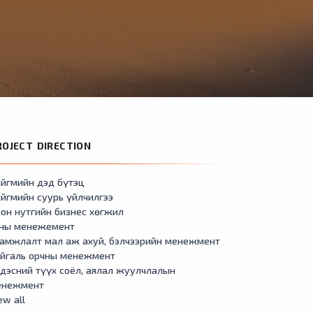
ROJECT DIRECTION
йгмийн дэд бүтэц
йгмийн суурь үйлчилгээ
он нутгийн бизнес хөгжил
сны менежемент
амжлалт мал аж ахуй, бэлчээрийн менежмент
айгаль орчны менежмент
дэсний түүх соёл, аялал жуулчлалын
енежмент
ew all