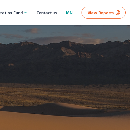
ration Fund
Contact us
MN
View Reports