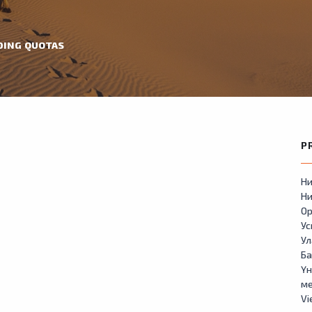
DING QUOTAS
P
Ни
Ни
Ор
У
Ул
Б
Үн
м
Vi