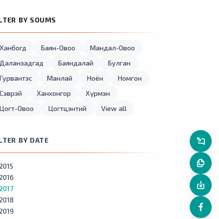
ILTER BY SOUMS
Ханбогд
Баян-Овоо
Мандал-Овоо
Даланзадгад
Баяндалай
Булган
Гурвантэс
Манлай
Ноён
Номгон
Сэврэй
Ханхонгор
Хүрмэн
Цогт-Овоо
Цогтцэнтий
View all
ILTER BY DATE
2015
2016
2017
2018
2019