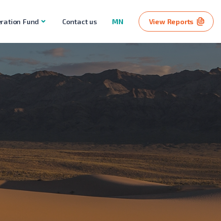
ration Fund
Contact us
MN
View Reports