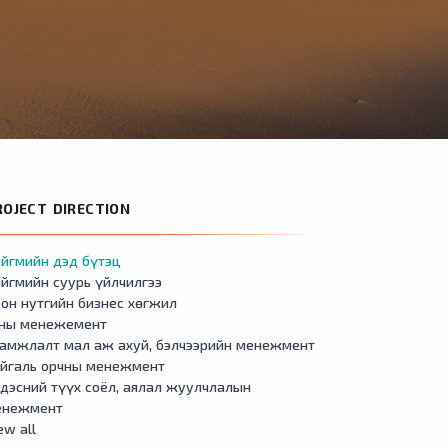
ROJECT DIRECTION
йгмийн дэд бүтэц
йгмийн суурь үйлчилгээ
он нутгийн бизнес хөгжил
сны менежемент
амжлалт мал аж ахуй, бэлчээрийн менежмент
айгаль орчны менежмент
дэсний түүх соёл, аялал жуулчлалын
енежмент
ew all