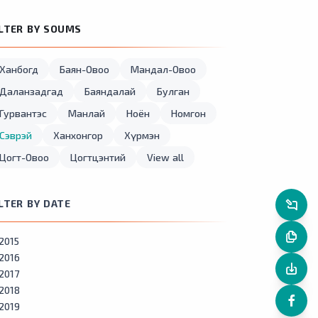
ILTER BY SOUMS
Ханбогд
Баян-Овоо
Мандал-Овоо
Даланзадгад
Баяндалай
Булган
Гурвантэс
Манлай
Ноён
Номгон
Сэврэй
Ханхонгор
Хүрмэн
Цогт-Овоо
Цогтцэнтий
View all
ILTER BY DATE
2015
2016
2017
2018
2019