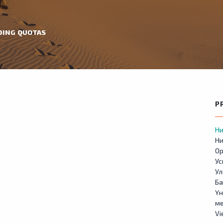
DING QUOTAS
P
Ни
Ни
Ор
У
Ул
Б
Үн
м
Vi