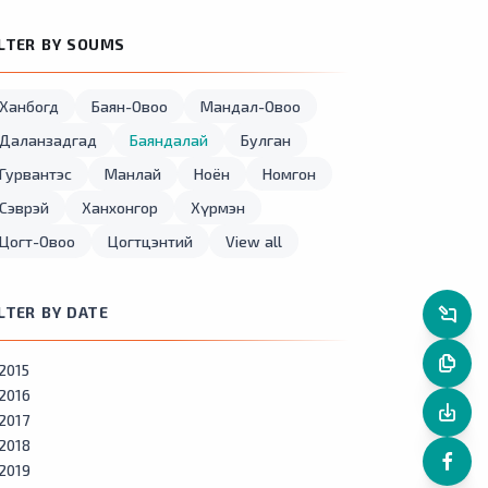
ILTER BY SOUMS
Ханбогд
Баян-Овоо
Мандал-Овоо
Даланзадгад
Баяндалай
Булган
Гурвантэс
Манлай
Ноён
Номгон
Сэврэй
Ханхонгор
Хүрмэн
Цогт-Овоо
Цогтцэнтий
View all
ILTER BY DATE
2015
2016
2017
2018
2019