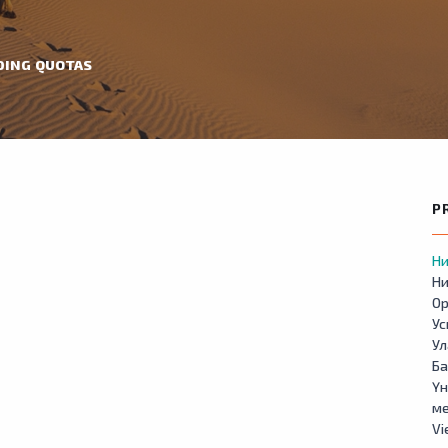
DING QUOTAS
P
Ни
Ни
Ор
У
Ул
Б
Үн
м
Vi