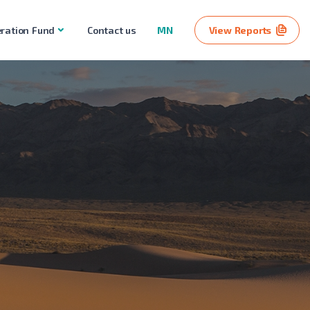
ration Fund
Contact us
MN
View Reports