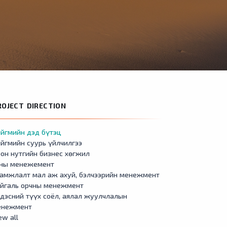
ROJECT DIRECTION
йгмийн дэд бүтэц
йгмийн суурь үйлчилгээ
он нутгийн бизнес хөгжил
сны менежемент
амжлалт мал аж ахуй, бэлчээрийн менежмент
айгаль орчны менежмент
дэсний түүх соёл, аялал жуулчлалын
енежмент
ew all