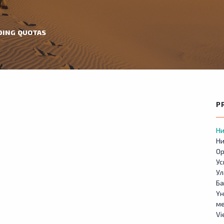
DING QUOTAS
P
Ни
Ни
Ор
У
Ул
Б
Үн
м
Vi