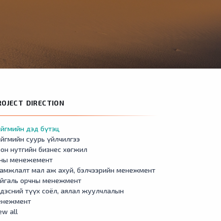
ROJECT DIRECTION
йгмийн дэд бүтэц
йгмийн суурь үйлчилгээ
он нутгийн бизнес хөгжил
сны менежемент
амжлалт мал аж ахуй, бэлчээрийн менежмент
айгаль орчны менежмент
дэсний түүх соёл, аялал жуулчлалын
енежмент
ew all