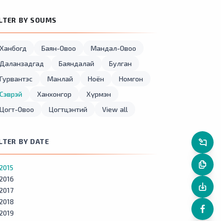
ILTER BY SOUMS
Ханбогд
Баян-Овоо
Мандал-Овоо
Даланзадгад
Баяндалай
Булган
Гурвантэс
Манлай
Ноён
Номгон
Сэврэй
Ханхонгор
Хүрмэн
Цогт-Овоо
Цогтцэнтий
View all
ILTER BY DATE
2015
2016
2017
2018
2019