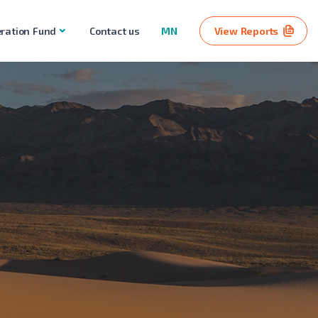
ration Fund
Contact us
MN
View Reports