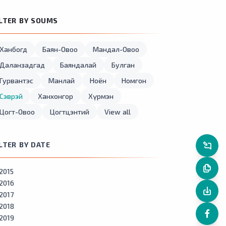
ILTER BY SOUMS
Ханбогд
Баян-Овоо
Мандал-Овоо
Даланзадгад
Баяндалай
Булган
Гурвантэс
Манлай
Ноён
Номгон
Сэврэй
Ханхонгор
Хүрмэн
Цогт-Овоо
Цогтцэнтий
View all
ILTER BY DATE
2015
2016
2017
2018
2019