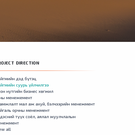
ROJECT DIRECTION
йгмийн дэд бүтэц
йгмийн суурь үйлчилгээ
он нутгийн бизнес хөгжил
сны менежемент
амжлалт мал аж ахуй, бэлчээрийн менежмент
айгаль орчны менежмент
дэсний түүх соёл, аялал жуулчлалын
енежмент
ew all