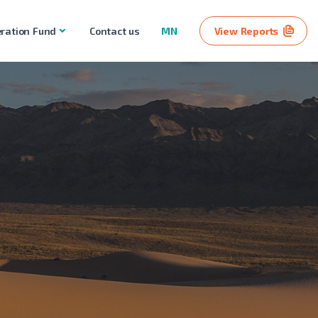
ration Fund
Contact us
MN
View Reports