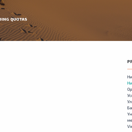
DING QUOTAS
P
Ни
Ни
Ор
У
Ул
Б
Үн
м
Vi