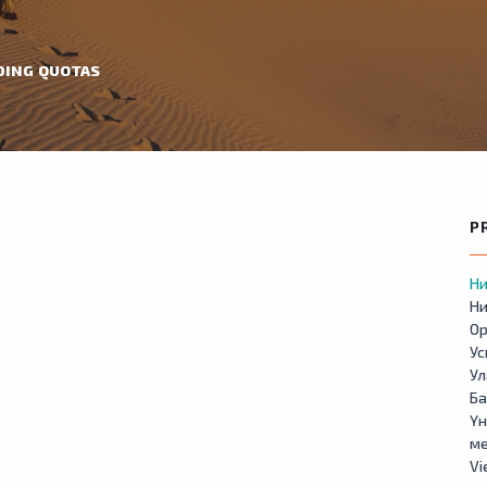
DING QUOTAS
P
Ни
Ни
Ор
У
Ул
Б
Үн
м
Vi