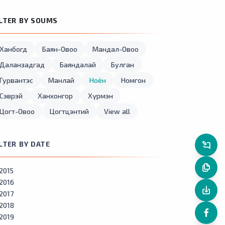
ILTER BY SOUMS
Ханбогд
Баян-Овоо
Мандал-Овоо
Даланзадгад
Баяндалай
Булган
Гурвантэс
Манлай
Ноён
Номгон
Сэврэй
Ханхонгор
Хүрмэн
Цогт-Овоо
Цогтцэнтий
View all
ILTER BY DATE
2015
2016
2017
2018
2019