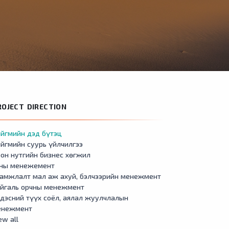
ROJECT DIRECTION
йгмийн дэд бүтэц
йгмийн суурь үйлчилгээ
он нутгийн бизнес хөгжил
сны менежемент
амжлалт мал аж ахуй, бэлчээрийн менежмент
айгаль орчны менежмент
дэсний түүх соёл, аялал жуулчлалын
енежмент
ew all