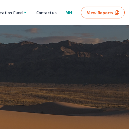
ration Fund
Contact us
MN
View Reports