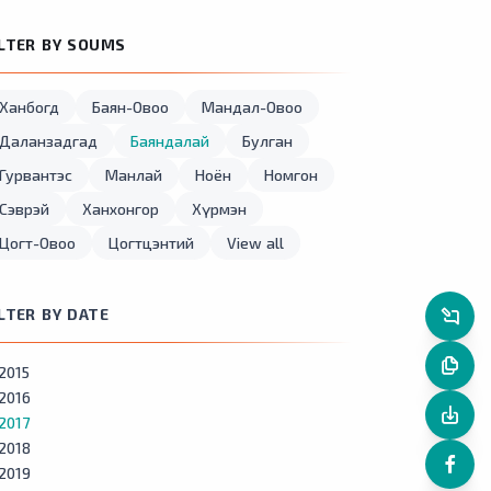
ILTER BY SOUMS
Ханбогд
Баян-Овоо
Мандал-Овоо
Даланзадгад
Баяндалай
Булган
Гурвантэс
Манлай
Ноён
Номгон
Сэврэй
Ханхонгор
Хүрмэн
Цогт-Овоо
Цогтцэнтий
View all
ILTER BY DATE
2015
2016
2017
2018
2019