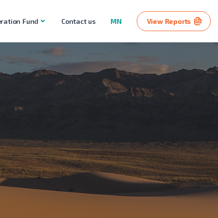
ration Fund
Contact us
MN
View Reports