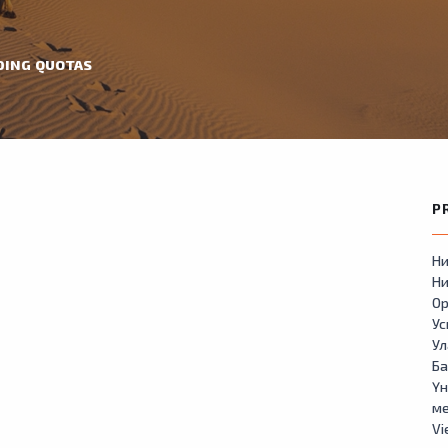
DING QUOTAS
P
Ни
Ни
Ор
У
Ул
Б
Үн
м
Vi