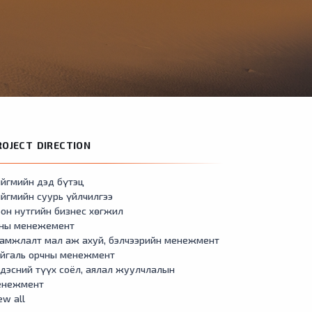
ROJECT DIRECTION
йгмийн дэд бүтэц
йгмийн суурь үйлчилгээ
он нутгийн бизнес хөгжил
сны менежемент
амжлалт мал аж ахуй, бэлчээрийн менежмент
айгаль орчны менежмент
дэсний түүх соёл, аялал жуулчлалын
енежмент
ew all